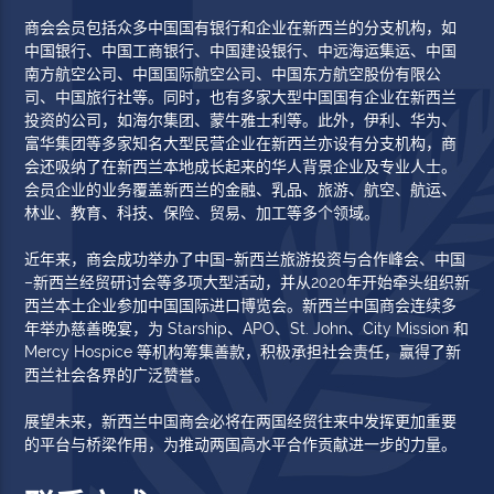
商会会员包括众多中国国有银行和企业在新西兰的分支机构，如
中国银行、中国工商银行、中国建设银行、中远海运集运、中国
南方航空公司、中国国际航空公司、中国东方航空股份有限公
司、中国旅行社等。同时，也有多家大型中国国有企业在新西兰
投资的公司，如海尔集团、蒙牛雅士利等。此外，伊利、华为、
富华集团等多家知名大型民营企业在新西兰亦设有分支机构，商
会还吸纳了在新西兰本地成长起来的华人背景企业及专业人士。
会员企业的业务覆盖新西兰的金融、乳品、旅游、航空、航运、
林业、教育、科技、保险、贸易、加工等多个领域。
近年来，商会成功举办了中国–新西兰旅游投资与合作峰会、中国
–新西兰经贸研讨会等多项大型活动，并从2020年开始牵头组织新
西兰本土企业参加中国国际进口博览会。新西兰中国商会连续多
年举办慈善晚宴，为 Starship、APO、St. John、City Mission 和
Mercy Hospice 等机构筹集善款，积极承担社会责任，赢得了新
西兰社会各界的广泛赞誉。
展望未来，新西兰中国商会必将在两国经贸往来中发挥更加重要
的平台与桥梁作用，为推动两国高水平合作贡献进一步的力量。