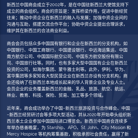
新西兰中国商会成立于2002年，是在中国驻新西兰大使馆支持下
成立的商会组织。商会的宗旨是：发挥桥梁作用，促进中新经贸
往来；推动中资企业在新西兰的融入与发展；加强中资企业间的
沟通与互助，搭建交流合作平台；协助中资企业提出合理诉求，
维护其在新西兰的合法商业利益。
商会会员包括众多中国国有银行和企业在新西兰的分支机构，如
中国银行、中国工商银行、中国建设银行、中远海运集运、中国
南方航空公司、中国国际航空公司、中国东方航空股份有限公
司、中国旅行社等。同时，也有多家大型中国国有企业在新西兰
投资的公司，如海尔集团、蒙牛雅士利等。此外，伊利、华为、
富华集团等多家知名大型民营企业在新西兰亦设有分支机构，商
会还吸纳了在新西兰本地成长起来的华人背景企业及专业人士。
会员企业的业务覆盖新西兰的金融、乳品、旅游、航空、航运、
林业、教育、科技、保险、贸易、加工等多个领域。
近年来，商会成功举办了中国–新西兰旅游投资与合作峰会、中国
–新西兰经贸研讨会等多项大型活动，并从2020年开始牵头组织新
西兰本土企业参加中国国际进口博览会。新西兰中国商会连续多
年举办慈善晚宴，为 Starship、APO、St. John、City Mission 和
Mercy Hospice 等机构筹集善款，积极承担社会责任，赢得了新