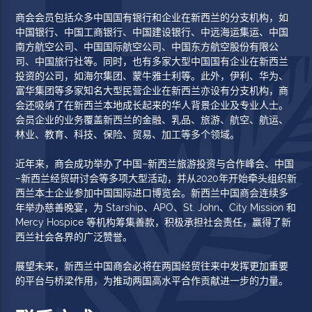
商会会员包括众多中国国有银行和企业在新西兰的分支机构，如
中国银行、中国工商银行、中国建设银行、中远海运集运、中国
南方航空公司、中国国际航空公司、中国东方航空股份有限公
司、中国旅行社等。同时，也有多家大型中国国有企业在新西兰
投资的公司，如海尔集团、蒙牛雅士利等。此外，伊利、华为、
富华集团等多家知名大型民营企业在新西兰亦设有分支机构，商
会还吸纳了在新西兰本地成长起来的华人背景企业及专业人士。
会员企业的业务覆盖新西兰的金融、乳品、旅游、航空、航运、
林业、教育、科技、保险、贸易、加工等多个领域。
近年来，商会成功举办了中国–新西兰旅游投资与合作峰会、中国
–新西兰经贸研讨会等多项大型活动，并从2020年开始牵头组织新
西兰本土企业参加中国国际进口博览会。新西兰中国商会连续多
年举办慈善晚宴，为 Starship、APO、St. John、City Mission 和
Mercy Hospice 等机构筹集善款，积极承担社会责任，赢得了新
西兰社会各界的广泛赞誉。
展望未来，新西兰中国商会必将在两国经贸往来中发挥更加重要
的平台与桥梁作用，为推动两国高水平合作贡献进一步的力量。